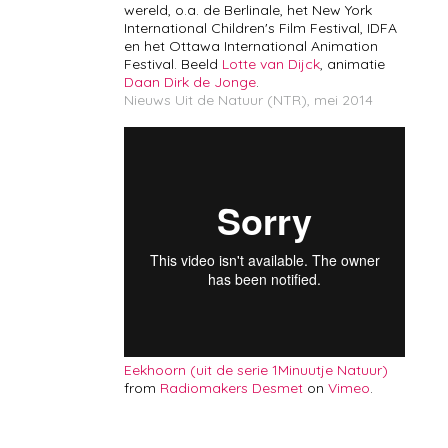
wereld, o.a. de Berlinale, het New York
International Children's Film Festival, IDFA
en het Ottawa International Animation
Festival. Beeld
Lotte van Dijck
, animatie
Daan Dirk de Jonge
.
Nieuws Uit de Natuur (NTR), mei 2014
Eekhoorn (uit de serie 1Minuutje Natuur)
from
Radiomakers Desmet
on
Vimeo
.