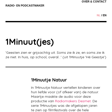
OVER & CONTACT
RADIO- EN
PODCASTMAKER
NL
/
EN
1Minuut(jes)
'Geesten zien er grijsachtig uit. Soms zie ik ze, en soms zie ik
ze niet. In huis, op school, overal...' (uit 1Minuutje 'Hé Geestje')
1Minuutje Natuur
In 1Minuutje Natuur vertellen kinderen over
hun liefde voor (of afkeer van) de natuur.
Maartje maakte de audio voor deze
productie van
Radiomakers Desmet
. De
serie 1Minuutjes was de afgelopen jaren
te zien op filmfestivals over de hele