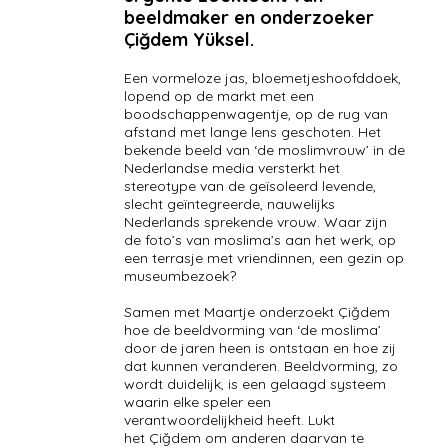
beeldmaker en onderzoeker
Çiğdem Yüksel.
Een vormeloze jas, bloemetjeshoofddoek,
lopend op de markt met een
boodschappenwagentje, op de rug van
afstand met lange lens geschoten. Het
bekende beeld van ‘de moslimvrouw’ in de
Nederlandse media versterkt het
stereotype van de geïsoleerd levende,
slecht geïntegreerde, nauwelijks
Nederlands sprekende vrouw. Waar zijn
de foto’s van moslima’s aan het werk, op
een terrasje met vriendinnen, een gezin op
museumbezoek?
Samen met Maartje onderzoekt Çiğdem
hoe de beeldvorming van ‘de moslima’
door de jaren heen is ontstaan en hoe zij
dat kunnen veranderen. Beeldvorming, zo
wordt duidelijk, is een gelaagd systeem
waarin elke speler een
verantwoordelijkheid heeft. Lukt
het Çiğdem om anderen daarvan te